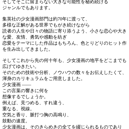
そしてそこに留まらない大きな可能性を秘め続ける
ジャンルでもあります。
集英社の少女漫画部門は約70年に渡って、
多様な正解がある世界でもがき続けながら
読者の人生や日々の物語に寄り添うよう、小さな恋心や大き
な愛、友情、勇気や感動を紡ぎ
恋愛をテーマにした作品はもちろん、色とりどりのヒット作
を生み出してきました。
そしてこれから先の何十年も、少女漫画の地平をどこまでも
広げてゆきたい。
そのための技術や分析、ノウハウの数々をお伝えしたくて、
渾身のカリキュラムをご用意しました。
少女漫画 ――
この言葉の響きに何を
想像するでしょうか。
例えば、見つめる、すれ違う、
重なる、視線。
空気と香り、脈打つ胸の高鳴り、
鼓動の速度。
少女漫画は、そのきらめきの全てを綴じられるものであり