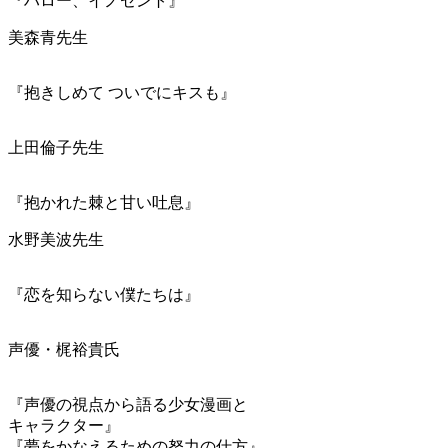
『ハロー、イノセント』
美森青
先生
『抱きしめて ついでにキスも』
上田倫子
先生
『抱かれた棘と甘い吐息』
水野美波
先生
『恋を知らない僕たちは』
声優・
梶裕貴
氏
『声優の視点から語る少女漫画と
キャラクター』
『夢をかなえるための努力の仕方』