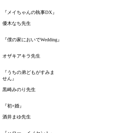
『メイちゃんの執事DX』
優木なち
先生
『僕の家においでWedding』
オザキアキラ
先生
『うちの弟どもがすみま
せん』
黒崎みのり
先生
『初×婚』
酒井まゆ
先生