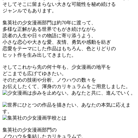
そしてそこに留まらない大きな可能性を秘め続ける
ジャンルでもあります。
集英社の少女漫画部門は約70年に渡って、
多様な正解がある世界でもがき続けながら
読者の人生や日々の物語に寄り添うよう、
小さな恋心や大きな愛、友情、勇気や感動を紡ぎ
恋愛をテーマにした作品はもちろん、色とりどりの
ヒット作を生み出してきました。
そしてこれから先の何十年も、少女漫画の地平を
どこまでも広げてゆきたい。
そのための技術や分析、ノウハウの数々を
お伝えしたくて、渾身のカリキュラムをご用意しました。
集英社の少女漫画部門の
ノウハウを集結したカリキュラムで、