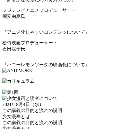
フジテレビアニメプロデューサー・
岡安由夏
氏
『アニメ化しやすいコンテンツについて』
松竹映画プロデューサー・
石田聡子
氏
『ハニーレモンソーダの映画化について』
2021年8月4日（水）
この講義の目的と流れの説明
少女漫画とは
この講義の目的と流れの説明
少女漫画とは