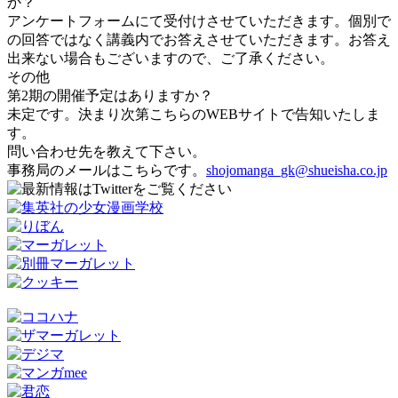
か？
アンケートフォームにて受付けさせていただきます。個別で
の回答ではなく講義内でお答えさせていただきます。お答え
出来ない場合もございますので、ご了承ください。
その他
第2期の開催予定はありますか？
未定です。決まり次第こちらのWEBサイトで告知いたしま
す。
問い合わせ先を教えて下さい。
事務局のメールはこちらです。
shojomanga_gk@shueisha.co.jp